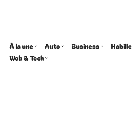
À la une
Auto
Business
Habill
Web & Tech