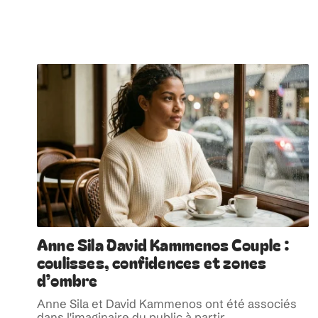
Anne Sila David Kammenos Couple :
coulisses, confidences et zones
d’ombre
Anne Sila et David Kammenos ont été associés
dans l'imaginaire du public à partir
…