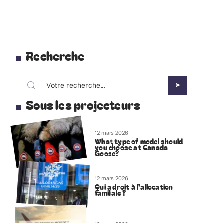
Recherche
Sous les projecteurs
12 mars 2026
What type of model should
you choose at Canada
Goose?
12 mars 2026
Qui a droit à l’allocation
familiale ?