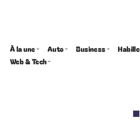
À la une
Auto
Business
Habill
Web & Tech