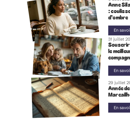
Anne Sil
: couliss
d’ombre
En savoi
31 juillet 2
Souscrir
le meille
compagn
En savoi
29 juillet 
Année de
Marcailh
En savoi