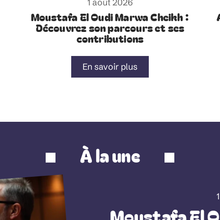
1 août 2026
Moustafa El Oudi Marwa Cheikh :
Découvrez son parcours et ses
contributions
En savoir plus
À la une
Moustafa El O