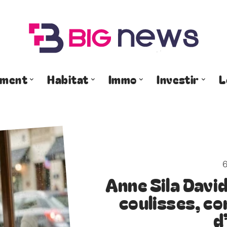
ement
Habitat
Immo
Investir
L
6
Anne Sila Davi
coulisses, co
d