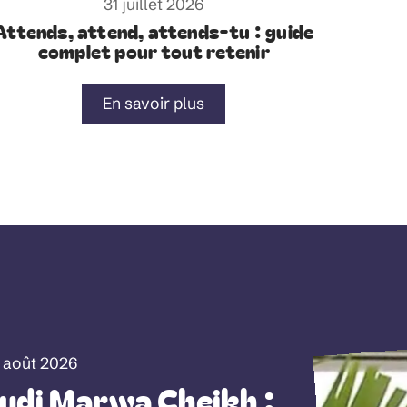
31 juillet 2026
Attends, attend, attends-tu : guide
complet pour tout retenir
En savoir plus
1 août 2026
udi Marwa Cheikh :