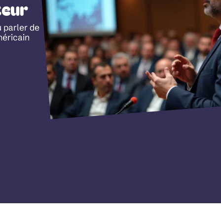
teur
 parler de
méricain