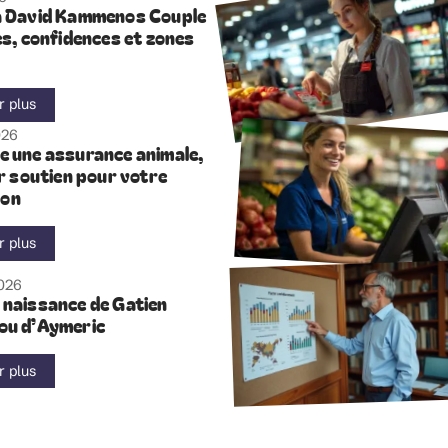
a David Kammenos Couple
es, confidences et zones
r plus
026
e une assurance animale,
ur soutien pour votre
on
r plus
2026
 naissance de Gatien
ou d’Aymeric
r plus