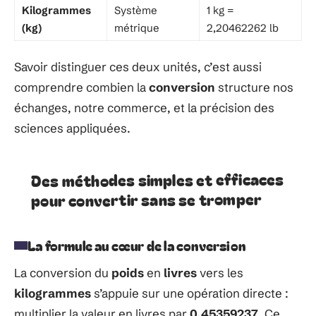
Kilogrammes
Système
1 kg =
(kg)
métrique
2,20462262 lb
Savoir distinguer ces deux unités, c’est aussi
comprendre combien la
conversion
structure nos
échanges, notre commerce, et la précision des
sciences appliquées.
Des méthodes simples et efficaces
pour convertir sans se tromper
La formule au cœur de la conversion
La conversion du
poids
en
livres
vers les
kilogrammes
s’appuie sur une opération directe :
multiplier la valeur en livres par
0,45359237
. Ce