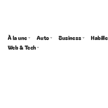
À la une
Auto
Business
Habill
Web & Tech