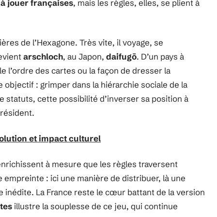
 à jouer françaises
, mais les règles, elles, se plient à
ères de l’Hexagone. Très vite, il voyage, se
devient
arschloch
, au Japon,
daifugō
. D’un pays à
e l’ordre des cartes ou la façon de dresser la
bjectif : grimper dans la hiérarchie sociale de la
e statuts, cette possibilité d’inverser sa position à
résident.
olution et impact culturel
nrichissent à mesure que les règles traversent
empreinte : ici une manière de distribuer, là une
e inédite. La France reste le cœur battant de la version
tes
illustre la souplesse de ce jeu, qui continue