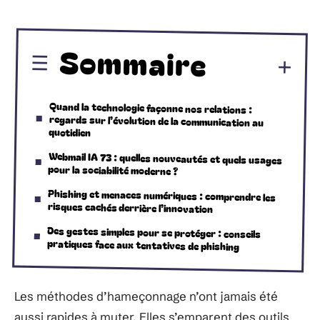
Sommaire
Quand la technologie façonne nos relations :
regards sur l’évolution de la communication au
quotidien
Webmail IA 73 : quelles nouveautés et quels usages
pour la sociabilité moderne ?
Phishing et menaces numériques : comprendre les
risques cachés derrière l’innovation
Des gestes simples pour se protéger : conseils
pratiques face aux tentatives de phishing
Les méthodes d’hameçonnage n’ont jamais été
aussi rapides à muter. Elles s’emparent des outils