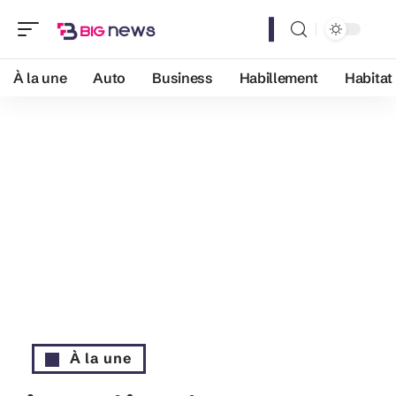
À la une
Auto
Business
Habillement
Habitat
À la une