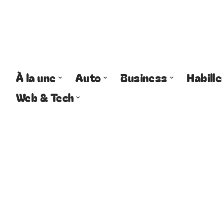
À la une
Auto
Business
Habill
Web & Tech