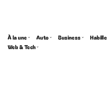
À la une
Auto
Business
Habill
Web & Tech