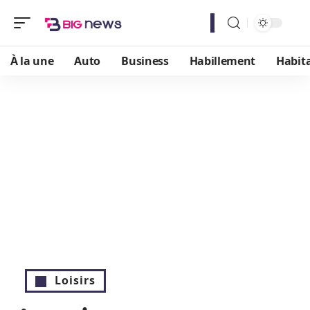
À la une
Auto
Business
Habillement
Habit
Loisirs