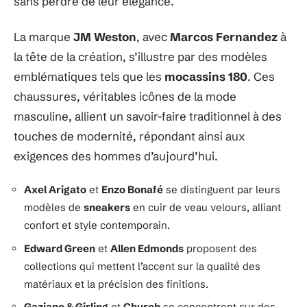
sans perdre de leur élégance.
La marque
JM Weston
, avec
Marcos Fernandez
à
la tête de la création, s’illustre par des modèles
emblématiques tels que les
mocassins 180
. Ces
chaussures, véritables icônes de la mode
masculine, allient un savoir-faire traditionnel à des
touches de modernité, répondant ainsi aux
exigences des hommes d’aujourd’hui.
Axel Arigato
et
Enzo Bonafé
se distinguent par leurs
modèles de
sneakers
en cuir de veau velours, alliant
confort et style contemporain.
Edward Green
et
Allen Edmonds
proposent des
collections qui mettent l’accent sur la qualité des
matériaux et la précision des finitions.
Gaziano & Girling
et
Church
se concentrent sur des